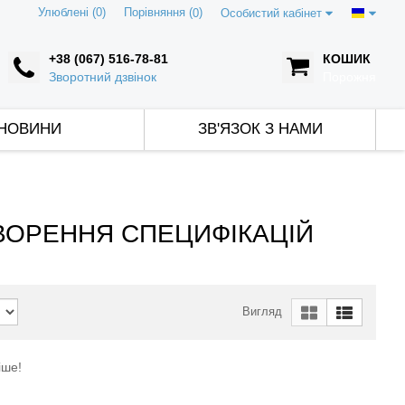
Улюблені (0)
Порівняння (
)
0
Особистий кабінет
+38 (067) 516-78-81
КОШИК
Зворотний дзвінок
Порожня
НОВИНИ
ЗВ'ЯЗОК З НАМИ
ТВОРЕННЯ СПЕЦИФІКАЦІЙ
Вигляд
іше!