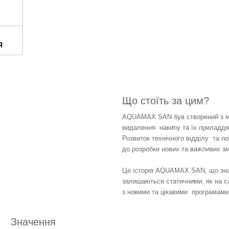
Е
Я
Що стоїть за цим?
AQUAMAX SAN був створений з мет
видалення  накипу та їх приладдя
Розвиток технічного відділу  та п
до розробки нових та важливих змі
Це історія AQUAMAX SAN, що знах
залишаються статичними, як на с
з новими та цікавими  програмам
Значення