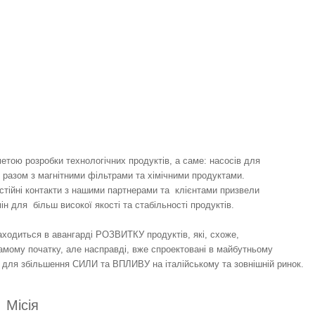
ою розробки технологічних продуктів, а саме: насосів для 
 разом з магнітними фільтрами та хімічними продуктами. 
остійні контакти з нашими партнерами та  клієнтами призвели 
н для  більш високої якості та стабільності продуктів.
одиться в авангарді РОЗВИТКУ продуктів, які, схоже, 
амому початку, але насправді, вже спроектовані в майбутньому 
и для збільшення СИЛИ та ВПЛИВУ на італійському та зовнішній ринок.
Місія