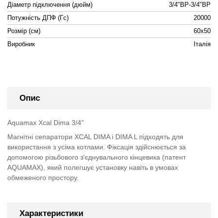
Діаметр підключення (дюйм)
3/4"ВР-3/4"ВР
Потужність ДПФ (Гс)
20000
Розмір (см)
60х50
Виробник
Італія
Опис
Aquamax Xcal Dima 3/4"
Магнітні сепаратори XCAL DIMA і DIMA L підходять для
використання з усіма котлами. Фіксація здійснюється за
допомогою різьбового з'єднувального кінцевика (патент
AQUAMAX), який полегшує установку навіть в умовах
обмеженого простору.
Характеристики