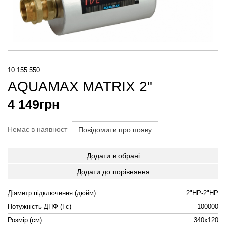
10.155.550
AQUAMAX MATRIX 2"
4 149
грн
Немає в наявност
Повідомити про появу
Додати в обрані
Додати до порівняння
Діаметр підключення (дюйм)
2"НР-2"НР
Потужність ДПФ (Гс)
100000
Розмір (см)
340х120