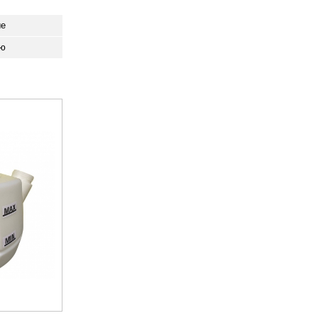
ые
ию