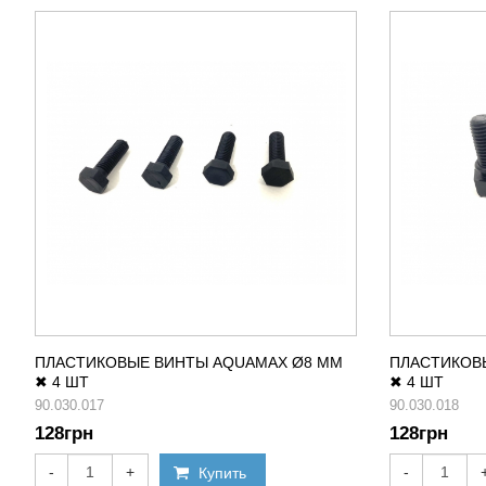
ПЛАСТИКОВЫЕ ВИНТЫ AQUAMAX Ø8 ММ
ПЛАСТИКОВ
✖ 4 ШТ
✖ 4 ШТ
90.030.017
90.030.018
128
грн
128
грн
-
+
-
Купить