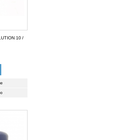
TION 10 /
ые
ию