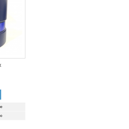
X
ые
ию