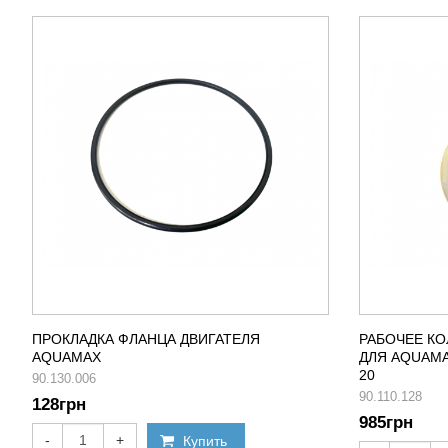
ПРОКЛАДКА ФЛАНЦА ДВИГАТЕЛЯ
РАБОЧЕЕ КО
AQUAMAX
ДЛЯ AQUAMA
20
90.130.006
90.110.128
128
грн
985
грн
-
+
Купить