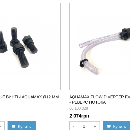
ЫЕ ВИНТЫ AQUAMAX Ø12 ММ
AQUAMAX FLOW DIVERTER EV
- РЕВЕРС ПОТОКА
60.100.028
2 074
грн
+
-
+
Купить
Купить