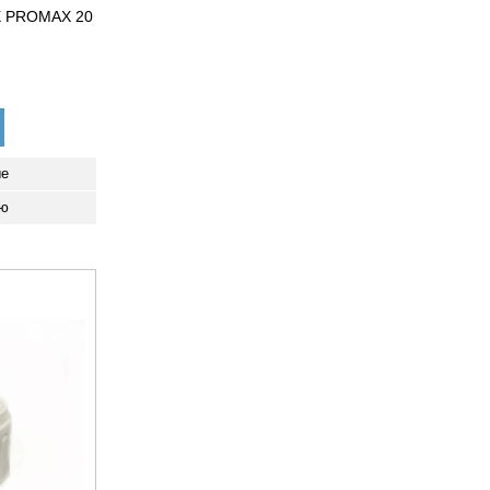
 PROMAX 20
ые
ию